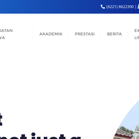
(6221) 8622390
IATAN
E
AKADEMIK
PRESTASI
BERITA
WA
L
t