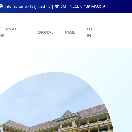
info [at] smpn139jkt.sch.id
SMP NEGERI 139 JAKARTA
XTERNAL
LOG
DIGITAL
MAIL
INK
IN