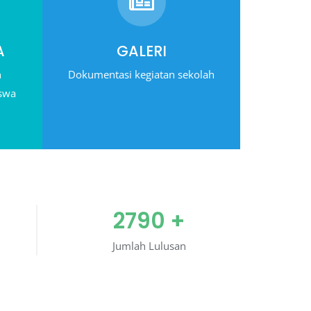
A
GALERI
n
Dokumentasi kegiatan sekolah
iswa
2790
+
Jumlah Lulusan