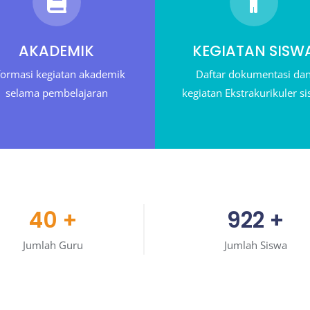
AKADEMIK
KEGIATAN SISW
formasi kegiatan akademik
Daftar dokumentasi da
selama pembelajaran
kegiatan Ekstrakurikuler s
40
+
922
+
Jumlah Guru
Jumlah Siswa