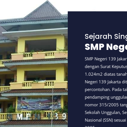
Sejarah Sin
SMP Nege
SMP Negeri 139 Jakart
dengan Surat Keputu
1.024m2 diatas tana
Negeri 139 Jakarta di
percontohan. Pada t
pendamping unggulan
nomor 315/2005 tang
Sekolah Unggulan, Se
Nasional (SSN) sesuai