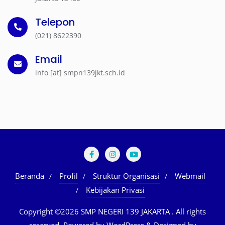
Telepon
(021) 8622390
Email
info [at] smpn139jkt.sch.id
Beranda
Profil
Struktur Organisasi
Webmail
Kebijakan Privasi
Copyright ©2026 SMP NEGERI 139 JAKARTA . All rights
reserved.
Powered by
WordPress
&
Designed by