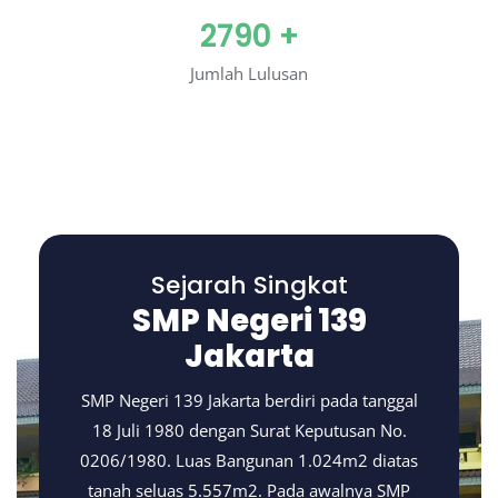
2790
+
Jumlah Lulusan
Sejarah Singkat
SMP Negeri 139
Jakarta
SMP Negeri 139 Jakarta berdiri pada tanggal
18 Juli 1980 dengan Surat Keputusan No.
0206/1980. Luas Bangunan 1.024m2 diatas
tanah seluas 5.557m2. Pada awalnya SMP