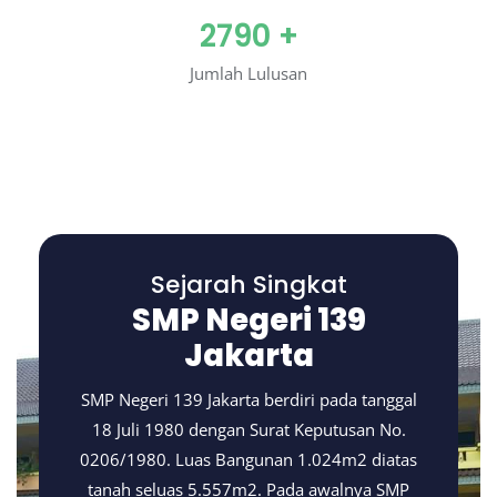
2790
+
Jumlah Lulusan
Sejarah Singkat
SMP Negeri 139
Jakarta
SMP Negeri 139 Jakarta berdiri pada tanggal
18 Juli 1980 dengan Surat Keputusan No.
0206/1980. Luas Bangunan 1.024m2 diatas
tanah seluas 5.557m2. Pada awalnya SMP