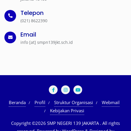
Telepon
(021) 8622390
Email
info [at] smpn139jkt.sch.id
Beranda
Profil
Struktur Organisasi
Webmail
Kebijakan Privasi
Copyright ©2026 SMP NEGERI 139 JAKARTA . All rights
reserved.
Powered by
WordPress
&
Designed by