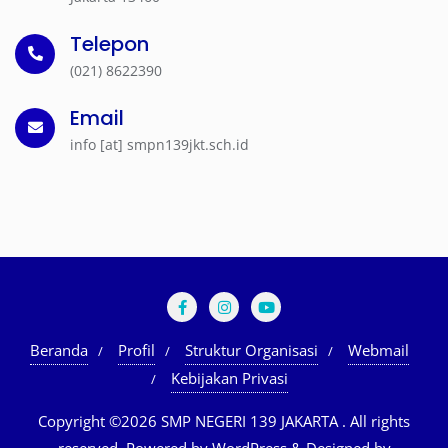
Telepon
(021) 8622390
Email
info [at] smpn139jkt.sch.id
Beranda
Profil
Struktur Organisasi
Webmail
Kebijakan Privasi
Copyright ©2026 SMP NEGERI 139 JAKARTA . All rights
reserved.
Powered by
WordPress
&
Designed by