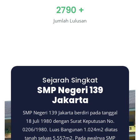
2790
+
Jumlah Lulusan
Sejarah Singkat
SMP Negeri 139
Jakarta
SMP Negeri 139 Jakarta berdiri pada tanggal
18 Juli 1980 dengan Surat Keputusan No.
0206/1980. Luas Bangunan 1.024m2 diatas
tanah seluas 5.557m2. Pada awalnya SMP