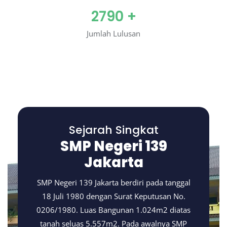
2790
+
Jumlah Lulusan
Sejarah Singkat
SMP Negeri 139
Jakarta
SMP Negeri 139 Jakarta berdiri pada tanggal
18 Juli 1980 dengan Surat Keputusan No.
0206/1980. Luas Bangunan 1.024m2 diatas
tanah seluas 5.557m2. Pada awalnya SMP