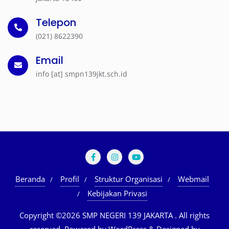
Telepon
(021) 8622390
Email
info [at] smpn139jkt.sch.id
Beranda
Profil
Struktur Organisasi
Webmail
Kebijakan Privasi
Copyright ©2026 SMP NEGERI 139 JAKARTA . All rights
reserved.
Powered by
WordPress
&
Designed by