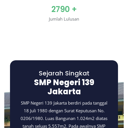
2790
+
Jumlah Lulusan
Sejarah Singkat
SMP Negeri 139
Jakarta
SMP Negeri 139 Jakarta berdiri pada tanggal
18 Juli 1980 dengan Surat Keputusan No.
0206/1980. Luas Bangunan 1.024m2 diatas
tanah seluas 5.557m2. Pada awalnya SMP