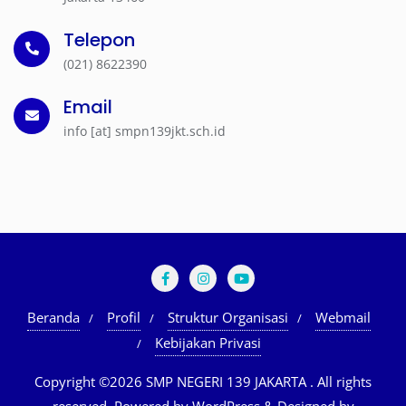
Telepon
(021) 8622390
Email
info [at] smpn139jkt.sch.id
Beranda
Profil
Struktur Organisasi
Webmail
Kebijakan Privasi
Copyright ©2026 SMP NEGERI 139 JAKARTA . All rights
reserved.
Powered by
WordPress
&
Designed by