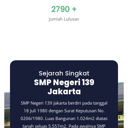
2790
+
Jumlah Lulusan
Sejarah Singkat
SMP Negeri 139
Jakarta
SMP Negeri 139 Jakarta berdiri pada tanggal
18 Juli 1980 dengan Surat Keputusan No.
0206/1980. Luas Bangunan 1.024m2 diatas
tanah seluas 5.557m2. Pada awalnya SMP