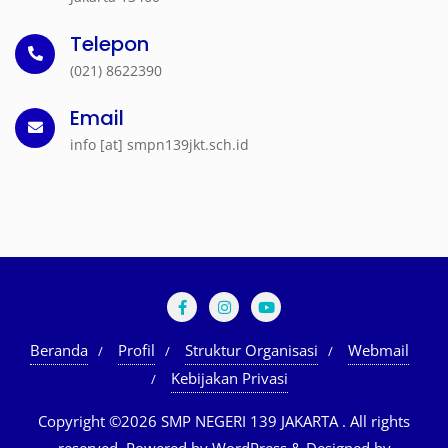
Telepon
(021) 8622390
Email
info [at] smpn139jkt.sch.id
Beranda
Profil
Struktur Organisasi
Webmail
Kebijakan Privasi
Copyright ©2026 SMP NEGERI 139 JAKARTA . All rights
reserved.
Powered by
WordPress
&
Designed by